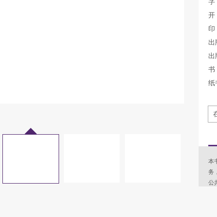
字
开
印
出
出
书 
纸
本
务
公
员
意