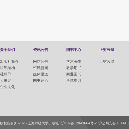
关于我们
资讯公告
图书中心
上财云津
出版社简介
网站公告
学术著作
上财云津
组织结构
资讯新闻
教学用书
社领导
媒体报道
商业图书
大事记
图书评论
考试培训
企业文化
版权所有(C)2025 上海财经大学出版社
沪ICP备12043664号-2
沪公网安备3100910
联系我们