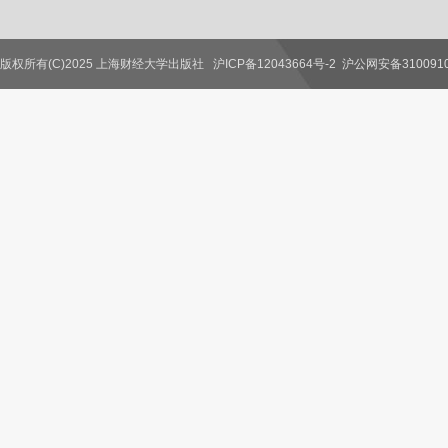
版权所有(C)2025 上海财经大学出版社
沪ICP备12043664号-2
沪公网安备3100910
联系我们
教师服务
读者服务
作者服务
图书馆服务
学校服务