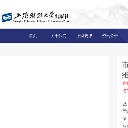
首页
关于我们
上财云津
资讯公告
市
考
丛
学
著
资