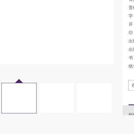
责
字
开
印
出
出
书 
纸
根
注
型