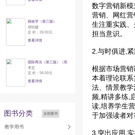
数字营销新模
营销、网红营
税收学（第三版）
生注重实践、
胡怡建
担当意识。
定 价：39.00元
查看详情
2.与时俱进,
国际商法（第三版）（双
根据市场营销
李贺
定 价：56.00元
本着理论联系
查看详情
法、情景教学
频,精讲多练
读,培养学生
图书分类
全部图书
于加强读者对
教学用书
3.突出应用,