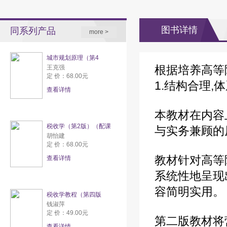
容
营
注
图书详情
同系列产品
more >
城市规划原理（第4
根据培养高等
王克强
定 价：68.00元
1.结构合理,
查看详情
本教材在内容
税收学（第2版）（配课
与实务兼顾的
胡怡建
定 价：68.00元
教材针对高等
查看详情
系统性地呈现
容简明实用。
税收学教程（第四版
钱淑萍
定 价：49.00元
第二版教材将
查看详情