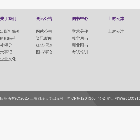
关于我们
资讯公告
图书中心
上财云津
出版社简介
网站公告
学术著作
上财云津
组织结构
资讯新闻
教学用书
社领导
媒体报道
商业图书
大事记
图书评论
考试培训
企业文化
版权所有(C)2025 上海财经大学出版社
沪ICP备12043664号-2
沪公网安备3100910
联系我们
教师服务
读者服务
作者服务
图书馆服务