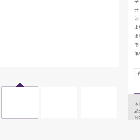
字
开
印
出
出
书 
纸
本
思
对
具
如
选