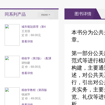
图书详情
同系列产品
more >
城市规划原理（第4
本书分为公共
王克强
定 价：68.00元
章。
查看详情
第一部分公关
税收学（第2版）（配课
范式等进行梳
胡怡建
构建，主要通
定 价：68.00元
查看详情
述，对公共关
行，引出对公
关实务，主要
税收学教程（第四版
钱淑萍
览、礼仪等进
定 价：49.00元
析。
查看详情