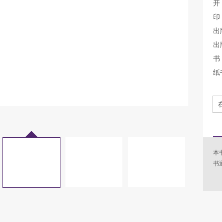
开
印
出
出
书 
纸
本
书