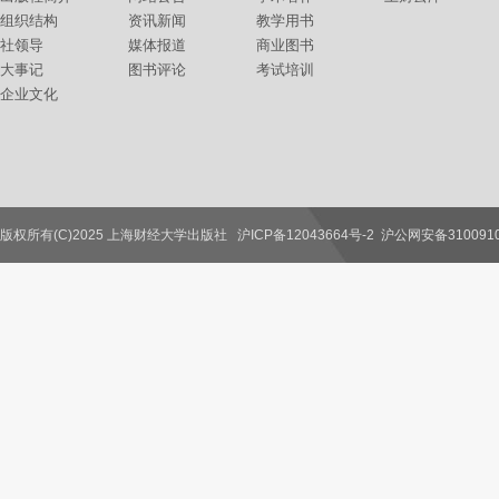
组织结构
资讯新闻
教学用书
社领导
媒体报道
商业图书
大事记
图书评论
考试培训
企业文化
版权所有(C)2025 上海财经大学出版社
沪ICP备12043664号-2
沪公网安备3100910
联系我们
教师服务
读者服务
作者服务
图书馆服务
学校服务