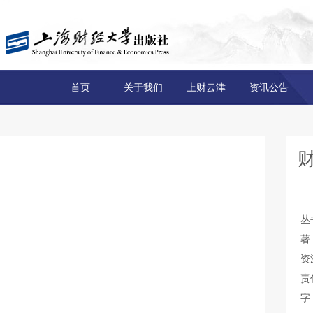
首页
关于我们
上财云津
资讯公告
丛
著
资
责
字