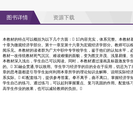
图书详情
资源下载
本教材的特点可以概括为以下几个方面： 1内容充实，体系完整。本教
十章为微观经济学部分。第十一章至第十六章为宏观经济学部分。教师可以根
闻乐见。本教材的读者群为广大中职中专学校学生，鉴于他们的认知水平，
教材一改传统教材死气沉沉、难读难懂的面貌，变为图文并茂、浅显易懂、
本教材深入浅出，学生自己可以阅读。同时，本教材通过漫画及标题激发学
的。 3融会贯通,学以致用。学生学习经济学的目的全在于应用，切忌为
章的思考题都是引导学生如何利用本章所学的理论知识去解释、说明实际经
系实际。 4配套练习，提供参考答案。拳不离手，曲不离口。掌握经济
学生自己的练习。通过练习，可以起到掌握重点、复习巩固的作用。配套练
高学生作业的效果，也可以减轻教师的负担。