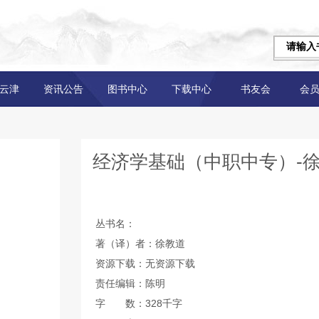
云津
资讯公告
图书中心
下载中心
书友会
会
经济学基础（中职中专）-
丛书名：
著（译）者：徐教道
资源下载：无资源下载
责任编辑：陈明
字 数：328千字