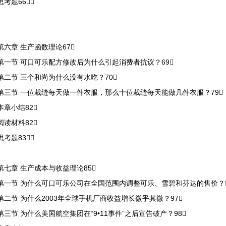
思考题66
第六章 生产函数理论67
第一节 可口可乐配方修改后为什么引起消费者抗议？69
第二节 三个和尚为什么没有水吃？70
第三节 一位裁缝每天做一件衣服，那么十位裁缝每天能做几件衣服？79
本章小结82
阅读材料82
思考题83
第七章 生产成本与收益理论85
第一节 为什么可口可乐公司在全国范围内调整可乐、雪碧和芬达的售价？
第二节 为什么2003年全球手机厂商收益增长微乎其微？97
第三节 为什么美国航空集团在“9•11事件”之后宣告破产？98