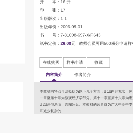
开 本：16 开
印 张：17
出版版次：1-1
出版年份：2006-09-01
书 号：7-81098-697-X/F.643
纸书定价：
26.00
元 教师会员可用500积分申请样
在线购买
样书申请
收藏
内容简介
作者简介
本教材的特点可以概括为以下几个方面： 1内容充实，
一章至第十章为微观经济学部分。第十一章至第十六章为宏
 2通俗易懂，喜闻乐见。本教材的读者群为广大中职中
和减少复杂的