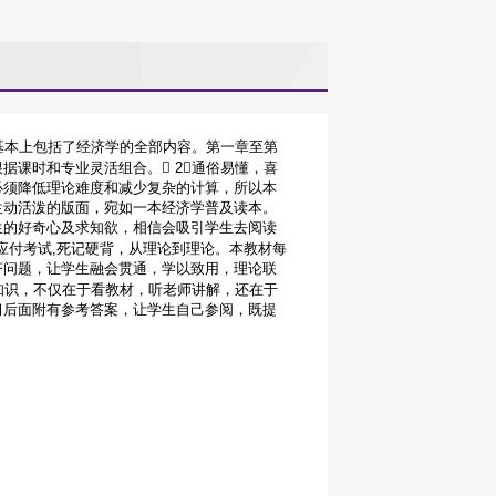
材基本上包括了经济学的全部内容。第一章至第
据课时和专业灵活组合。 2通俗易懂，喜
必须降低理论难度和减少复杂的计算，所以本
生动活泼的版面，宛如一本经济学普及读本。
生的好奇心及求知欲，相信会吸引学生去阅读
了应付考试,死记硬背，从理论到理论。本教材每
济问题，让学生融会贯通，学以致用，理论联
学知识，不仅在于看教材，听老师讲解，还在于
习后面附有参考答案，让学生自己参阅，既提