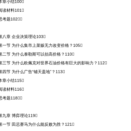
本章小结100
阅读材料101
思考题102
第八章 企业决策理论103
第一节 为什么集市上菜贩无力改变价格？105
第二节 为什么泰勒斯可以抬高价格？110
第三节 为什么欧佩克对世界石油价格有巨大的影响力？112
第四节 为什么广告“铺天盖地”？113
本章小结115
阅读材料116
思考题118
第九章 博弈理论119
第一节 田忌赛马为什么能反败为胜？121