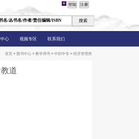
员中心
视频专区
联系我们
首页
>
图书中心
>
教学用书
>
中职中专
>
经济管理类
徐教道