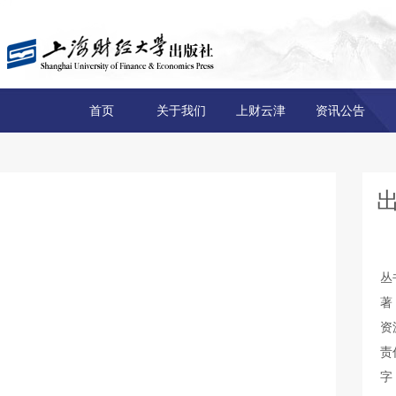
首页
关于我们
上财云津
资讯公告
丛
著
资
责
字