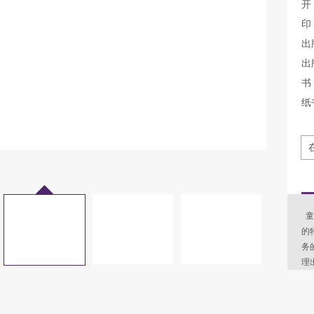
开
印
出
出
书 
纸
童
的
务
理