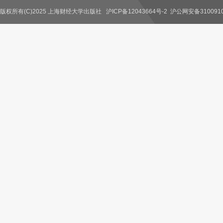
版权所有(C)2025 上海财经大学出版社
沪ICP备12043664号-2
沪公网安备3100910
联系我们
教师服务
读者服务
作者服务
图书馆服务
学校服务