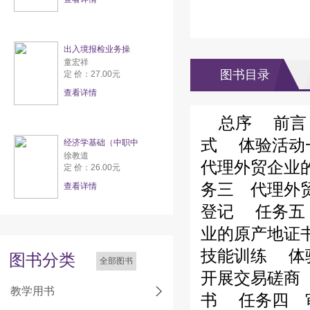
出入境报检业务操
童宏祥
图书目录
定 价：27.00元
查看详情
总序
前言
式
体验活动一
经济学基础（中职中
徐教道
代理外贸企业
定 价：26.00元
务三 代理外
查看详情
登记
任务五 
业的原产地证
技能训练
体验
图书分类
全部图书
开展交易磋商
教学用书
书
任务四 