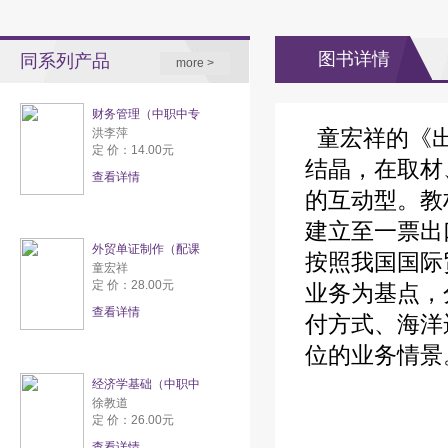
图书详情
同系列产品
more >
财务管理（中职中专
童宏祥的《出
洪李萍
定 价：14.00元
结晶，在取材
查看详情
的互动型。教
建立至一票出
外贸单证制作（配课
按照我国国际
童宏祥
定 价：28.00元
业务为基点，分
查看详情
付方式、海洋
位的业务情景
经济学基础（中职中
徐教道
定 价：26.00元
查看详情