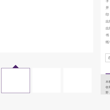
字
开
印
出
出
书 
纸
本
收
野
络
践
政