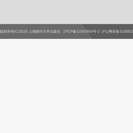
版权所有(C)2025 上海财经大学出版社
沪ICP备12043664号-2
沪公网安备3100910
联系我们
教师服务
读者服务
作者服务
图书馆服务
学校服务