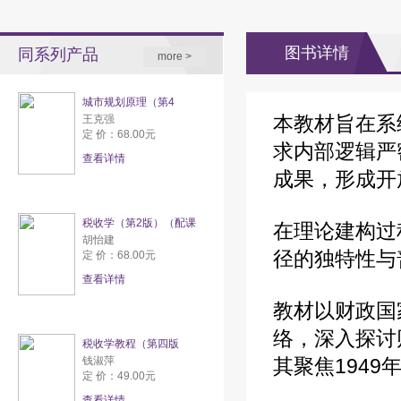
图书详情
同系列产品
more >
城市规划原理（第4
本教材旨在系
王克强
定 价：68.00元
求内部逻辑严
查看详情
成果，形成开
税收学（第2版）（配课
在理论建构过
胡怡建
径的独特性与
定 价：68.00元
查看详情
教材以财政国
络，深入探讨
税收学教程（第四版
钱淑萍
其聚焦194
定 价：49.00元
查看详情