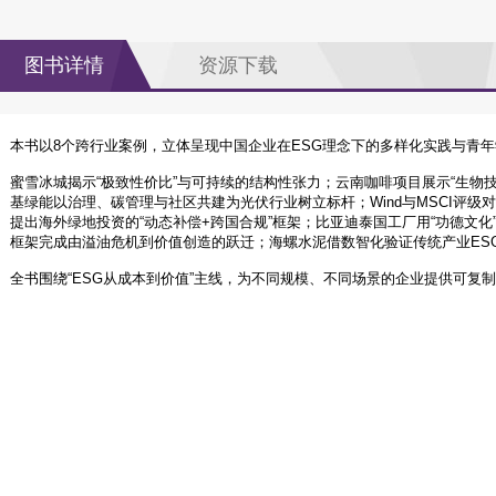
图书详情
资源下载
本书以8个跨行业案例，立体呈现中国企业在ESG理念下的多样化实践与青
蜜雪冰城揭示“极致性价比”与可持续的结构性张力；云南咖啡项目展示“生物
基绿能以治理、碳管理与社区共建为光伏行业树立标杆；Wind与MSCI评级
提出海外绿地投资的“动态补偿+跨国合规”框架；比亚迪泰国工厂用“功德文化
框架完成由溢油危机到价值创造的跃迁；海螺水泥借数智化验证传统产业ES
全书围绕“ESG从成本到价值”主线，为不同规模、不同场景的企业提供可复