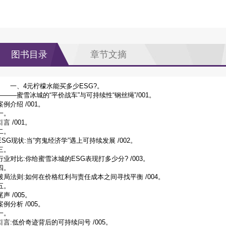
图书目录
章节文摘
一、4元柠檬水能买多少ESG?。
———蜜雪冰城的“平价战车”与可持续性“钢丝绳”/001。
案例介绍 /001。
一。
引言 /001。
二。
ESG现状:当“穷鬼经济学”遇上可持续发展 /002。
三。
行业对比:你给蜜雪冰城的ESG表现打多少分? /003。
四。
破局法则:如何在价格红利与责任成本之间寻找平衡 /004。
五。
尾声 /005。
案例分析 /005。
一。
引言:低价奇迹背后的可持续问号 /005。