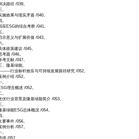
解决路径 /039。
三。
实施效果与现实矛盾 /040。
四。
回应ESG的综合考察 /041。
五。
启示意义与扩展价值 /043。
六。
具体政策建议 /045。
思考题 /046。
参考文献 /047。
三、隆基绿能。
———行业标杆效应与可持续发展路径研究 /052。
案例介绍 /052。
一。
ESG理念概述 /052。
二。
光伏行业背景及隆基绿能简介 /053。
三。
隆基绿能ESG总体概况 /054。
四。
主要事件 /056。
案例分析 /057。
一。
环境 /057。