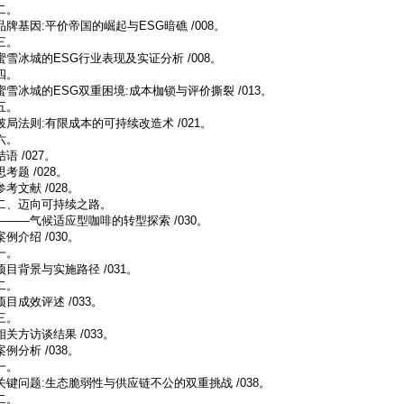
二。
品牌基因:平价帝国的崛起与ESG暗礁 /008。
三。
蜜雪冰城的ESG行业表现及实证分析 /008。
四。
蜜雪冰城的ESG双重困境:成本枷锁与评价撕裂 /013。
五。
破局法则:有限成本的可持续改造术 /021。
六。
结语 /027。
思考题 /028。
参考文献 /028。
二、迈向可持续之路。
———气候适应型咖啡的转型探索 /030。
案例介绍 /030。
一。
项目背景与实施路径 /031。
二。
项目成效评述 /033。
三。
相关方访谈结果 /033。
案例分析 /038。
一。
关键问题:生态脆弱性与供应链不公的双重挑战 /038。
二。