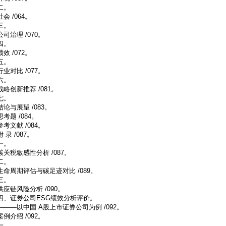
二。
社会 /064。
三。
公司治理 /070。
四。
绩效 /072。
五。
行业对比 /077。
六。
战略创新推荐 /081。
七。
结论与展望 /083。
思考题 /084。
参考文献 /084。
附 录 /087。
一。
碳关税敏感性分析 /087。
二。
生命周期评估与碳足迹对比 /089。
三。
供应链风险分析 /090。
四、证券公司ESG绩效分析评价。
———以中国 A股上市证券公司为例 /092。
案例介绍 /092。
一。