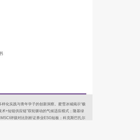
书
多样化实践与青年学子的创新洞察。蜜雪冰城揭示“极
技术+短链供应链”双轮驱动的气候适应模式；隆基绿
MSCI评级对比剖析证券业ESG短板；科克斯巴扎尔
迪泰国工厂用“功德文化”破解消费者治理认知弱项；中
螺水泥借数智化验证传统产业ESG升级路径。