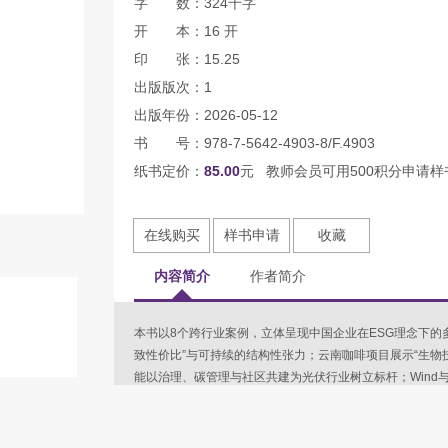
字 数：324千字
开 本：16 开
印 张：15.25
出版版次：1
出版年份：2026-05-12
书 号：978-7-5642-4903-8/F.4903
纸书定价：
85.00
元 教师会员可用500积分申请样
在线购买
样书申请
收藏
内容简介
作者简介
本书以8个跨行业案例，立体呈现中国企业在ESG理念下的
致性价比”与可持续的结构性张力；云南咖啡项目展示“生物
能以治理、碳管理与社区共建为光伏行业树立标杆；Wind与
风电提出海外绿地投资的“动态补偿+跨国合规”框架；比亚
国海油借ROSI框架完成由溢油危机到价值创造的跃迁；海