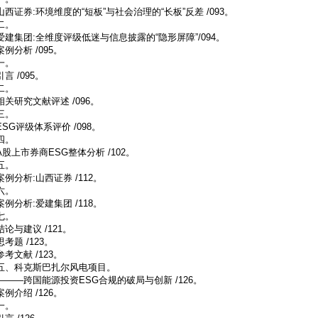
山西证券:环境维度的“短板”与社会治理的“长板”反差 /093。
二。
爱建集团:全维度评级低迷与信息披露的“隐形屏障”/094。
案例分析 /095。
一。
引言 /095。
二。
相关研究文献评述 /096。
三。
ESG评级体系评价 /098。
四。
A股上市券商ESG整体分析 /102。
五。
案例分析:山西证券 /112。
六。
案例分析:爱建集团 /118。
七。
结论与建议 /121。
思考题 /123。
参考文献 /123。
五、科克斯巴扎尔风电项目。
———跨国能源投资ESG合规的破局与创新 /126。
案例介绍 /126。
一。