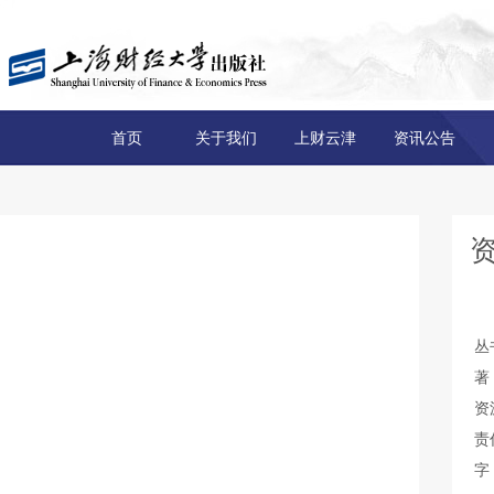
首页
关于我们
上财云津
资讯公告
丛
著
资
责
字