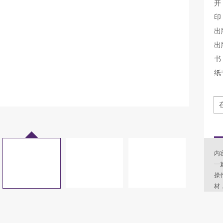
开
印
出
出
书 
纸
内
一
操
材