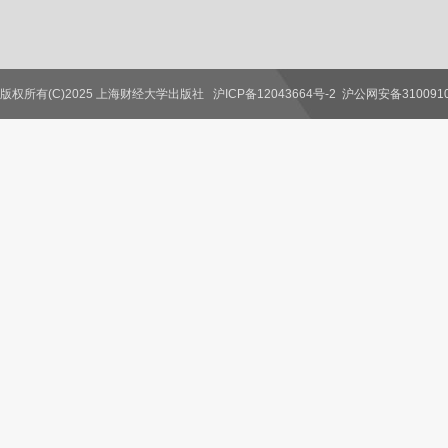
版权所有(C)2025 上海财经大学出版社
沪ICP备12043664号-2
沪公网安备3100910
联系我们
教师服务
读者服务
作者服务
图书馆服务
学校服务