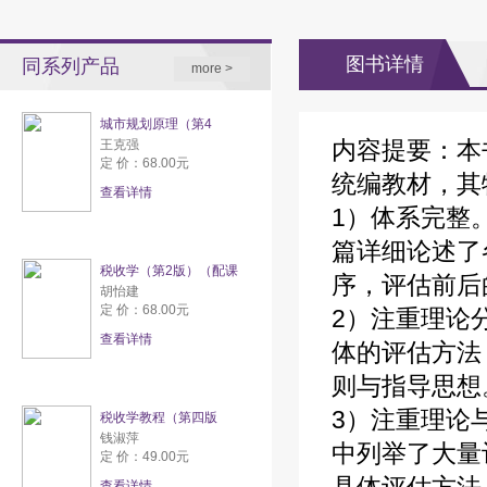
图书详情
同系列产品
more >
城市规划原理（第4
内容提要：本
王克强
定 价：68.00元
统编教材，其
查看详情
1）体系完整
篇详细论述了
税收学（第2版）（配课
序，评估前后
胡怡建
定 价：68.00元
2）注重理论
查看详情
体的评估方法
则与指导思想
3）注重理论
税收学教程（第四版
钱淑萍
中列举了大量
定 价：49.00元
查看详情