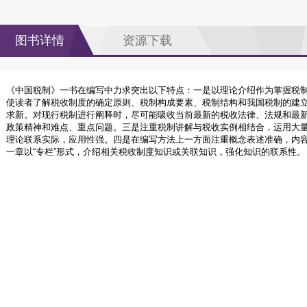
图书详情
资源下载
《中国税制》一书在编写中力求突出以下特点：一是以理论介绍作为掌握税
使读者了解税收制度的确定原则、税制构成要素、税制结构和我国税制的建
求新。对现行税制进行阐释时，尽可能吸收当前最新的税收法律、法规和最
政策精神和难点、重点问题。三是注重税制讲解与税收实例相结合，运用大
理论联系实际，应用性强。四是在编写方法上一方面注重概念表述准确，内
一章以“专栏”形式，介绍相关税收制度知识或关联知识，强化知识的联系性。