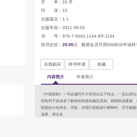
开 本：16 开
印 张：15
出版版次：1-1
出版年份：2011-08-01
书 号：978-7-5642-1144-8/F.1144
纸书定价：
29.00
元 教师会员可用500积分申请样
在线购买
样书申请
收藏
内容简介
作者简介
《中国税制》一书在编写中力求突出以下特点：一是以理论
绍有利于使读者了解税收制度的确定原则、税制构成要素、
制度的介绍求全、求新。对现行税制进行阐释时，尽可能吸
成果，突出各