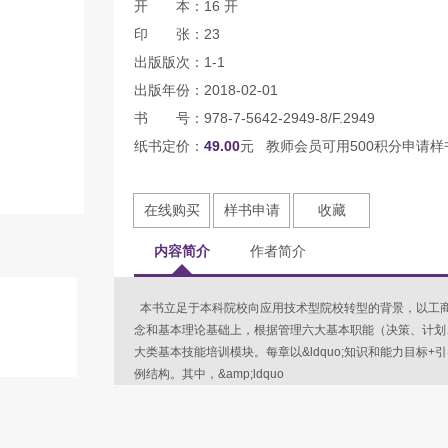
开 本：16 开
印 张：23
出版版次：1-1
出版年份：2018-02-01
书 号：978-7-5642-2949-8/F.2949
纸书定价：
49.00
元 教师会员可用500积分申请样
在线购买
样书申请
收藏
内容简介
作者简介
本书立足于本科院校向应用技术型院校转型的背景，以工
念和基本理论基础上，根据管理六大基本职能（决策、计划
大类基本技能培训模块。每章以&ldquo;知识和能力目标+引
例结构。其中，&amp;ldquo