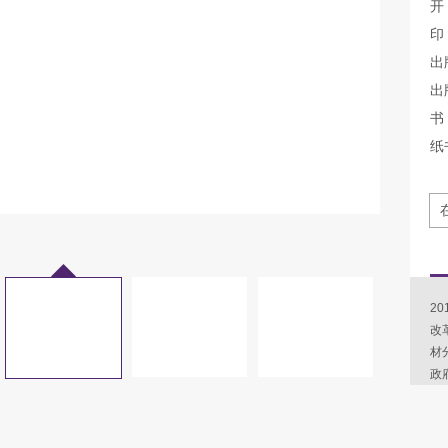
开
印
出
出
书 
纸
2
改
材
政