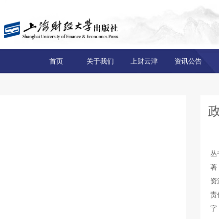
首页
关于我们
上财云津
资讯公告
丛
著
资
责
字