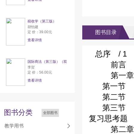
税收学（第三版）
胡怡建
图书目录
定 价：39.00元
查看详情
总序 / 1
国际商法（第三版）（双
前言 /
李贺
定 价：56.00元
第一章政
查看详情
第一节 政
第二节 政
第三节 国外
图书分类
全部图书
复习思考题 /
教学用书
第二章我国