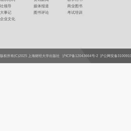
社领导
媒体报道
商业图书
大事记
图书评论
考试培训
企业文化
版权所有(C)2025 上海财经大学出版社
沪ICP备12043664号-2
沪公网安备3100910
联系我们
教师服务
读者服务
作者服务
图书馆服务
学校服务