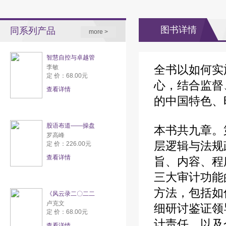
图书详情
同系列产品
more >
智慧自控与卓越管
全书以如何实
李敏
定 价：68.00元
心，结合监督
查看详情
的中国特色、
股语布道——操盘
本书共九章。
罗高峰
层逻辑与法规
定 价：226.00元
查看详情
旨、内容、程
三大审计功能
方法，包括如
《风云录二〇二二
卢克文
细研讨鉴证领
定 价：68.00元
计责任，以及
查看详情