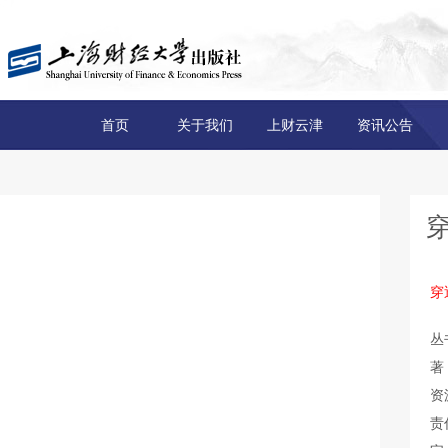
首页
关于我们
上财云津
资讯公告
穿
丛
著
资
责