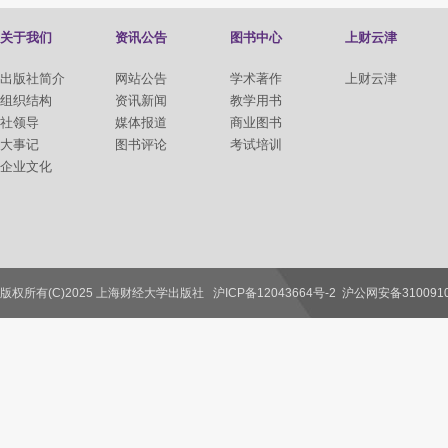
关于我们
资讯公告
图书中心
上财云津
出版社简介
网站公告
学术著作
上财云津
组织结构
资讯新闻
教学用书
社领导
媒体报道
商业图书
大事记
图书评论
考试培训
企业文化
版权所有(C)2025 上海财经大学出版社
沪ICP备12043664号-2
沪公网安备3100910
联系我们
教师服务
读者服务
作者服务
图书馆服务
学校服务