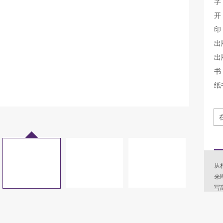
字
开
印
出
出
书 
纸
从
来
写
兼
任