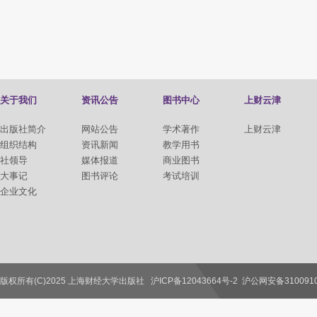
关于我们
资讯公告
图书中心
上财云津
出版社简介
网站公告
学术著作
上财云津
组织结构
资讯新闻
教学用书
社领导
媒体报道
商业图书
大事记
图书评论
考试培训
企业文化
版权所有(C)2025 上海财经大学出版社
沪ICP备12043664号-2
沪公网安备3100910
联系我们
教师服务