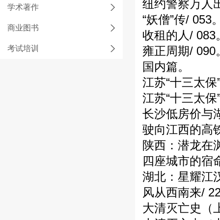
纽约警察万人出
学术著作
“妖僧”传/ 053
商业图书
收租的人/ 083
考试培训
雍正周期/ 090
国内篇。
江苏“十三太保”
江苏“十三太保”
长沙低房价与湖
驶向江西的高铁/
陕西：潜龙在渊/
四座城市的宿命/
湖北：星耀江汉/
风从西南来/ 2
大清灭亡史（上