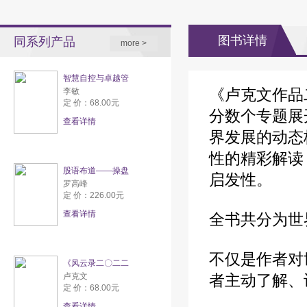
图书详情
同系列产品
more >
智慧自控与卓越管
《卢克文作品
李敏
定 价：68.00元
分数个专题展
查看详情
界发展的动态
性的精彩解读
股语布道——操盘
启发性。
罗高峰
定 价：226.00元
查看详情
全书共分为世
不仅是作者对
《风云录二〇二二
卢克文
者主动了解、
定 价：68.00元
查看详情