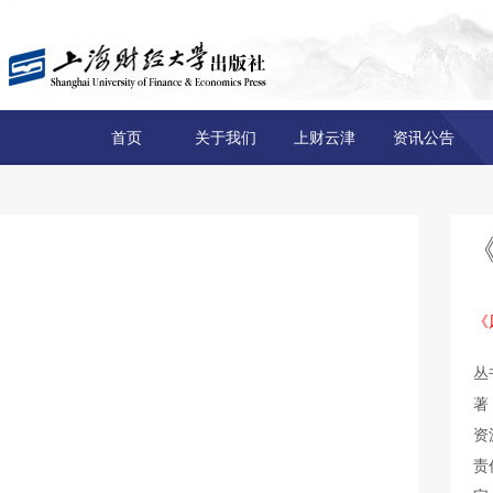
首页
关于我们
上财云津
资讯公告
《
丛
著
资
责