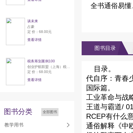
全书通俗易懂
谈未来
占豪
定 价：68.00元
查看详情
图书目录
税务筹划案例100
创业护航联盟（上海）税务师事务所有限公司
目录。
定 价：68.00元
代自序：青春少年
查看详情
国际篇。
工业革命与战略纵
王道与霸道/ 0
图书分类
全部图书
RCEP有什么意义
通俗解释《中欧
教学用书