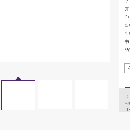
字
开
印
出
出
书 
纸
《
济
时
仅
价