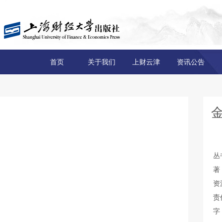
首页
关于我们
上财云津
资讯公告
丛
著
资
责
字