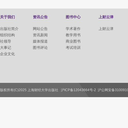
关于我们
资讯公告
图书中心
上财云津
出版社简介
网站公告
学术著作
上财云津
组织结构
资讯新闻
教学用书
社领导
媒体报道
商业图书
大事记
图书评论
考试培训
企业文化
版权所有(C)2025 上海财经大学出版社
沪ICP备12043664号-2
沪公网安备3100910
联系我们
教师服务
读者服务
作者服务
图书馆服务