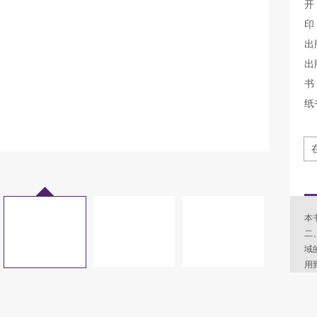
开
印
出
出
书 
纸
本
二
域
用