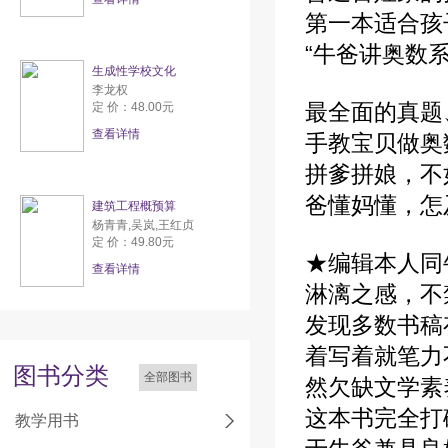
第一本适合孩
“牛爸讲奥数
生成性学校文化
李龙权
最全面的真题
定 价：48.00元
查看详情
手教宝贝做奥
拼爹拼娘，不
爸懂妈懂，怎
建筑工程概预算
杨青青,吴岚,王红贞
定 价：49.80元
★编辑本人同
查看详情
淋漓之感，不
发现多数书稿
着写着就笔力
图书分类
全部图书
然欠缺文学素
这本书完全打
教学用书