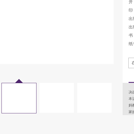
开
印
出
出
书 
纸
决
本
妈
家