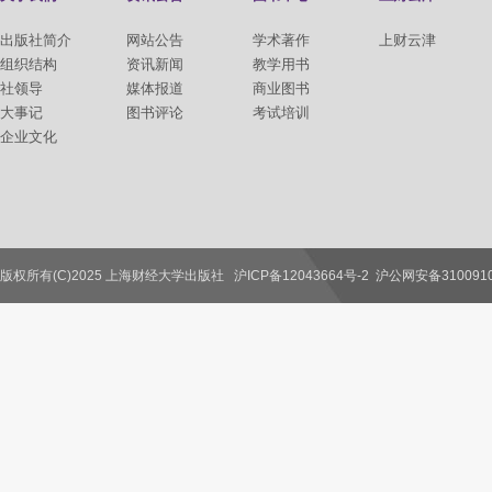
出版社简介
网站公告
学术著作
上财云津
组织结构
资讯新闻
教学用书
社领导
媒体报道
商业图书
大事记
图书评论
考试培训
企业文化
版权所有(C)2025 上海财经大学出版社
沪ICP备12043664号-2
沪公网安备3100910
联系我们
教师服务
读者服务
作者服务
图书馆服务
学校服务