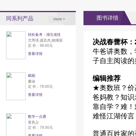
图书详情
同系列产品
more >
轻松备考：湖北省技
决战春蕾杯：20
尤秀瑛,盛其杰,姚继国
定 价：98.00元
牛爸讲奥数，
查看详情
子自主阅读的
赋能
编辑推荐
廉淑
★奥数班？价
定 价：78.00元
查看详情
爸妈教？知识
靠自学？难！
难怪江湖传言
数学一点通
黄风义
定 价：78.00元
普通百姓家的
查看详情