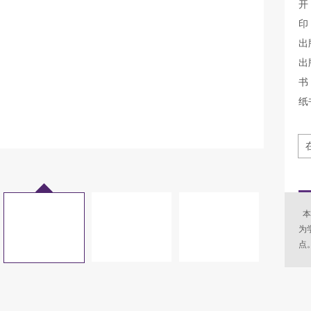
开
印
出
出
书 
纸
本
为
点