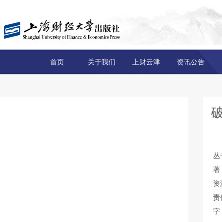
首页
关于我们
上财云津
资讯公告
丛
著
资
责
字