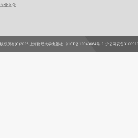
企业文化
版权所有(C)2025 上海财经大学出版社
沪ICP备12043664号-2
沪公网安备3100910
联系我们
教师服务
读者服务
作者服务
图书馆服务
学校服务