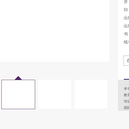
开
印
出
出
书 
纸
本
教
培
国