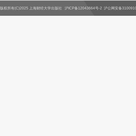
版权所有(C)2025 上海财经大学出版社
沪ICP备12043664号-2
沪公网安备3100910
联系我们
教师服务
读者服务
作者服务
图书馆服务
学校服务