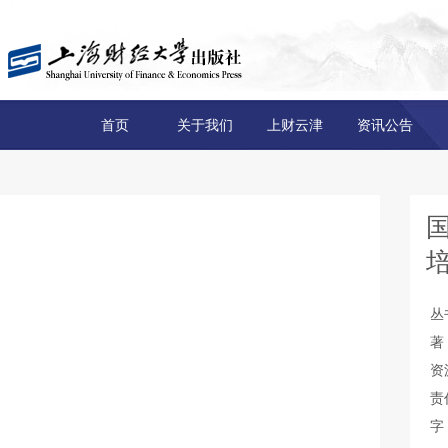
首页
关于我们
上财云津
资讯公告
丛
著
资
责
字