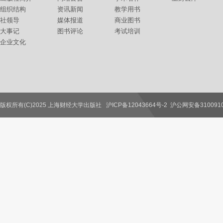
组织结构
资讯新闻
教学用书
社领导
媒体报道
商业图书
大事记
图书评论
考试培训
企业文化
版权所有(C)2025 上海财经大学出版社
沪ICP备12043664号-2
沪公网安备3100910
联系我们
教师服务
读者服务
作者服务
图书馆服务
学校服务