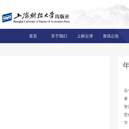
首页
关于我们
上财云津
资讯公告
丛
著
资
责
字