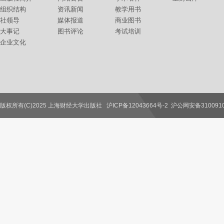
组织结构
资讯新闻
教学用书
社领导
媒体报道
商业图书
大事记
图书评论
考试培训
企业文化
版权所有(C)2025 上海财经大学出版社
沪ICP备12043664号-2
沪公网安备3100910
联系我们
教师服务
读者服务
作者服务
图书馆服务
学校服务