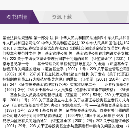
图书详情
资源下载
基金法律法规选编 第一部分 法 律 中华人民共和国民法通则3 中华人民共和国
华人民共和国公司法90 中华人民共和国证券法132 中华人民共和国信托法16
法181 开放式证券投资基金试点办法191 全国社会保障基金投资管理暂行办法1
门规章和规范性文件 关于基金管理公司 关于基金管理公司在境内设立分支机构
号）223 关于申请设立基金管理公司若干问题的通知 （证监基金字［2001］
指导意见第一号 ——基金管理公司章程制定指导意见》的通知 （证监基金字［2
核程序有关问题的通知 （证监基金字［2002］1 号）229 关于基金管理
［2002］10号）237 关于基金托管人和代销合作机构 关于发布《关于代
控制制度和员工行为规范的指导意见》的通知 （证监函［2001］150号）244
日）247 《证券投资基金管理暂行办法》实施准则第二号 ——证券投资基
［1997］3号）253 关于基金从业人员资格（包括独立董事任职资格） 《
——基金从业人员资格管理暂行规定（证监发［1999］53号）260 关于完
字［2001］1号）266 关于基金设立与上市 关于改进证券投资基金发行方式有
269 《证券投资基金管理暂行办法》实施准则第一号 ——证券投资基金基金
［1997］3号）270 关于基金投资 关于证券投资基金交易、收费有关问题的通知
理公司进入银行间同业市场管理规定 （1999年8月19日中国人民银行 银发［19
易行为监控有关问题的通知 （证监基金字［2001］2号）292 关于规范证
［2001］29号）293 关于证券投资基金参与股票发行申购有关问题的通知 （证