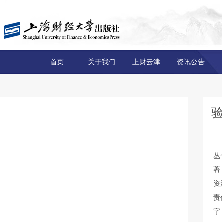
首页
关于我们
上财云津
资讯公告
丛
著
资
责
字