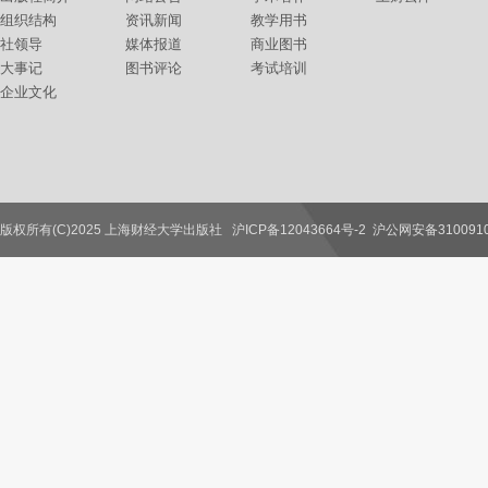
组织结构
资讯新闻
教学用书
社领导
媒体报道
商业图书
大事记
图书评论
考试培训
企业文化
版权所有(C)2025 上海财经大学出版社
沪ICP备12043664号-2
沪公网安备3100910
联系我们
教师服务
读者服务
作者服务
图书馆服务
学校服务