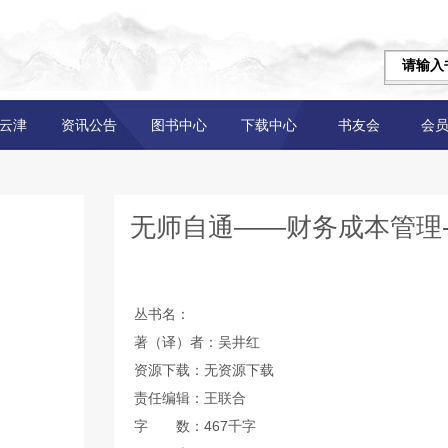
云津
资讯公告
图书中心
下载中心
书友会
会
无师自通——财务成本管理
丛书名：
著（译）者：吴井红
资源下载：无资源下载
责任编辑：王联合
字 数：467千字