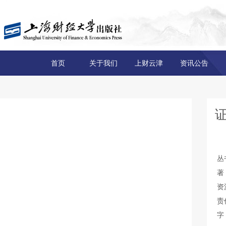
首页
关于我们
上财云津
资讯公告
丛
著
资
责
字