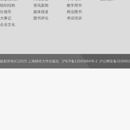
组织结构
资讯新闻
教学用书
社领导
媒体报道
商业图书
大事记
图书评论
考试培训
企业文化
版权所有(C)2025 上海财经大学出版社
沪ICP备12043664号-2
沪公网安备3100910
联系我们
教师服务
读者服务
作者服务
图书馆服务
学校服务