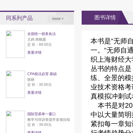
图书详情
同系列产品
more >
全国统一税务执法
本书是“无师
王婷,韩晓露
定 价：89.00元
一。“无师自
查看详情
织上海财经大
丛书的特点是
CPA税法必背.基础
练、全景的模
陈丽
定 价：30.00元
业技术资格考
查看详情
真模拟冲刺试
本书是对20
中以大量简明
国际贸易单一窗口
教学与培训资源开发项目组
紧扣每一章知
定 价：39.00元
查看详情