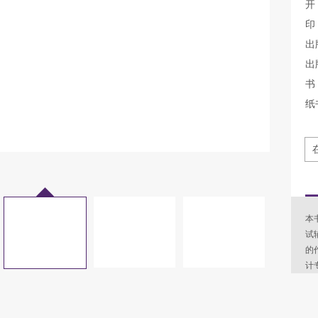
开
印
出
出
书 
纸
本
试
的
计