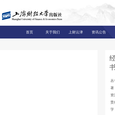
首页
关于我们
上财云津
资讯公告
丛
著
资
责
字