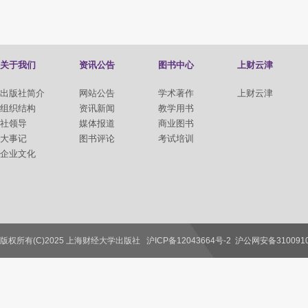
关于我们
资讯公告
图书中心
上财云津
出版社简介
网站公告
学术著作
上财云津
组织结构
资讯新闻
教学用书
社领导
媒体报道
商业图书
大事记
图书评论
考试培训
企业文化
版权所有(C)2025 上海财经大学出版社
沪ICP备12043664号-2
沪公网安备3100910
联系我们
教师服务
读者服务
作者服务