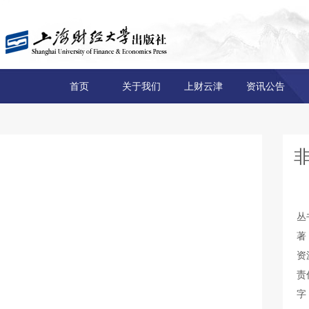
首页
关于我们
上财云津
资讯公告
丛
著
资
责
字