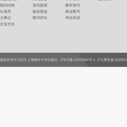
组织结构
资讯新闻
教学用书
社领导
媒体报道
商业图书
大事记
图书评论
考试培训
企业文化
版权所有(C)2025 上海财经大学出版社
沪ICP备12043664号-2
沪公网安备3100910
联系我们
教师服务
读者服务
作者服务
图书馆服务
学校服务