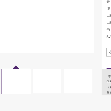
开
印
出
出
书 
纸
本
估
（
备