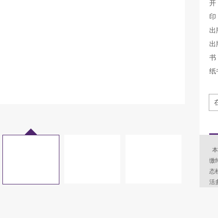
开
印
出
出
书 
纸
本
缴
态
活