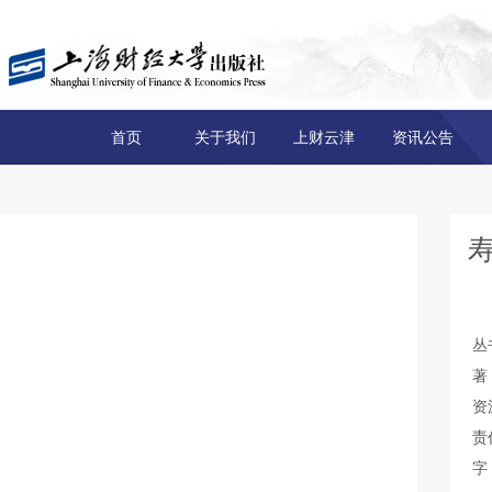
首页
关于我们
上财云津
资讯公告
丛
著
资
责
字