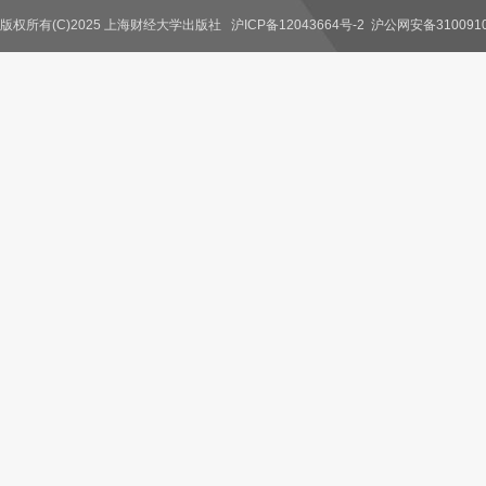
版权所有(C)2025 上海财经大学出版社
沪ICP备12043664号-2
沪公网安备3100910
联系我们
教师服务
读者服务
作者服务
图书馆服务
学校服务