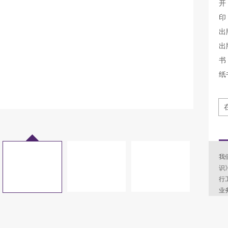
开
印
出
出
书 
纸
我
识
行
业