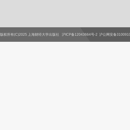
版权所有(C)2025 上海财经大学出版社
沪ICP备12043664号-2
沪公网安备3100910
联系我们
教师服务
读者服务
作者服务
图书馆服务
学校服务