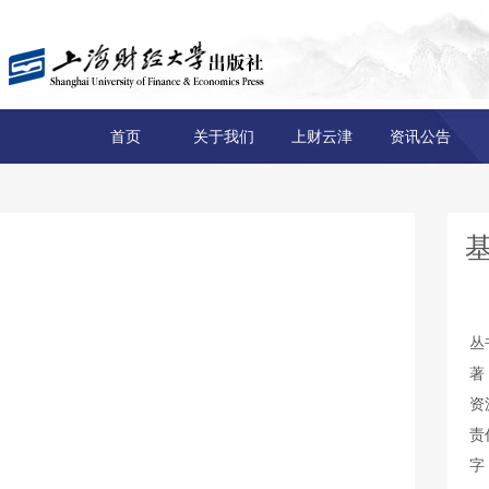
首页
关于我们
上财云津
资讯公告
丛
著
资
责
字