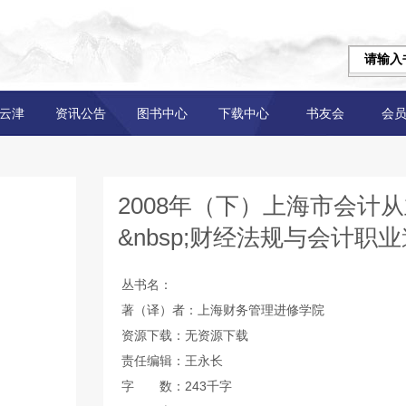
云津
资讯公告
图书中心
下载中心
书友会
会
2008年（下）上海市会计
&nbsp;财经法规与会计职
学院
丛书名：
著（译）者：上海财务管理进修学院
资源下载：无资源下载
责任编辑：王永长
字 数：243千字