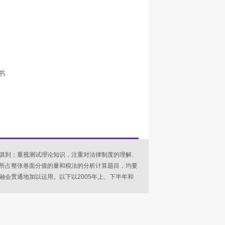
书
俱到；重视测试理论知识，注重对法律制度的理解、
所占整张卷面分值的量和税法的分析计算题目，均要
会贯通地加以运用。以下以2005年上、下半年和