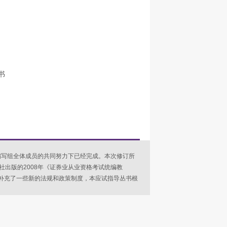
书
编写组全体成员的共同努力下已经完成。本次修订所
出版的2008年《证券业从业资格考试统编教
材补充了一些新的法规和政策制度，本应试指导丛书根