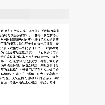
的共同努力下已经完成。本次修订所依据的是由
业资格考试统编教材》。 像每年的教材修订
导丛书根据统编教材的变化进行了相应的调整
研工作的积累，熟知证券业的每一项业务，能
了新应试指导丛书的修订工作。 根据教材
分为《证券市场基础知识》、《证券发行与承
每册的编写体例总体上与去年保持一致。每章
。第二部分是教材的要点提示，有利于复习者
分为单项选择题、多项选择题、判断题和计算
本年的应试指导丛书修订除了在内容上做了修
容和考试要点的充分理解。 为了提高考生
库”光盘。该光盘插入电脑即可自动运行，并按
真界面，考生可通过上机答题，熟悉机考环