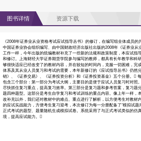
图书详情
资源下载
《2008年证券业从业资格考试应试指导丛书》的修订，在编写组全体成员
中国证券业协会组织编写、由中国财政经济出版社出版的2008年《证券业从
工作一样，今年出版的统编教材补充了一些新的法规和政策制度，本应试指
和修订。上海财经大学证券期货学院参与编写的教师，都具有长年教学和科
够很快适应已经改变了的教材内容，并在较短的时间内，克服一切困难，完成
体系及其从业人员复习和考试的需要，本年新修订的《应试指导丛书》仍然
销》、《证券交易》、《证券投资分析》和《证券投资基金》五个分册。 
包含三个部分：第一部分为考试大纲，主要目的是便于应试人员复习时对照
尽快抓住复习重点，提高复习效率。第三部分是复习题和参考答案，复习题
题四种题型。这部分是考生自学复习和考试训练的重点内容。像上年一样，
改补充以外，我们还对教材中的难点、重点进行了解析，以方便考生对教材内
的应试实战能力，方便考生复习迎考，本次修订为每一分册配备了“模拟试题
正式考试的题型、题量随机生成模拟试卷。系统采用了与正式考试类似的仿
境，提高应试能力。