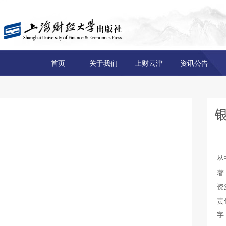
首页
关于我们
上财云津
资讯公告
丛
著
资
责
字