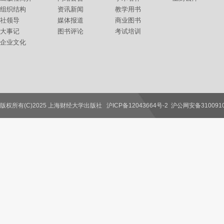
组织结构
资讯新闻
教学用书
社领导
媒体报道
商业图书
大事记
图书评论
考试培训
企业文化
版权所有(C)2025 上海财经大学出版社
沪ICP备12043664号-2
沪公网安备3100910
联系我们
教师服务
读者服务
作者服务
图书馆服务
学校服务