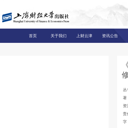
首页
关于我们
上财云津
资讯公告
丛
著
资
责
字