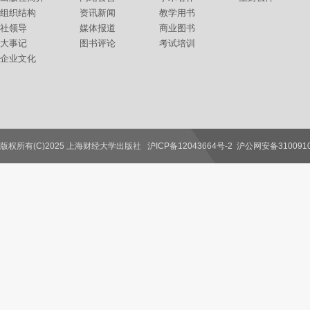
组织结构
资讯新闻
教学用书
社领导
媒体报道
商业图书
大事记
图书评论
考试培训
企业文化
版权所有(C)2025 上海财经大学出版社
沪ICP备12043664号-2
沪公网安备3100910
联系我们
教师服务
读者服务
作者服务
图书馆服务
学校服务