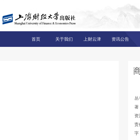
首页
关于我们
上财云津
资讯公告
丛
著
资
责
字