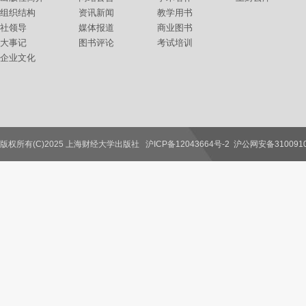
组织结构
资讯新闻
教学用书
社领导
媒体报道
商业图书
大事记
图书评论
考试培训
企业文化
版权所有(C)2025 上海财经大学出版社
沪ICP备12043664号-2
沪公网安备3100910
联系我们
教师服务
读者服务
作者服务
图书馆服务
学校服务