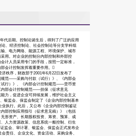
40年代后期。控制论诞生后，得到了广泛的应用
控制论、经济控制论、社会控制论等分支学科组
运输、电力网络、能源工程、环境保护、城市
遍采用。对企业的控制分内部控制和外部控
的会计人员采用专门的手段，按照一定标准，
部会计控制发挥着重要作用。
序，财政部于2001年6月22日发布了
制规范——采购与付款（试行）》、《内部会
（试行）》、《内部会计控制规范——货币资
《内部会计控制规范——担保（征求意见
范能力，促进企业可持续发展，维护社会主义
计署、银监会、保监会制定了《企业内部控制基本
型企业执行。此后，又公布《企业内部控制鉴证
业内部控制应用指引（征求意见稿）》（包括
、无形资产、长期股权投资、筹资、预算、成
露、人力资源政策、信息系统一般控制、衍生
部、证监会、审计署、银监会、保监会正式发布企
、社会责任、企业文化、资金活动、采购业务、