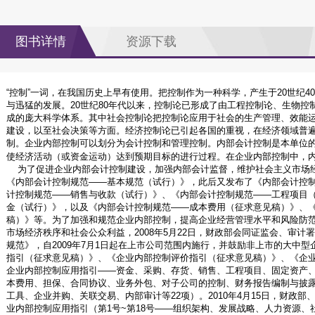
图书详情
资源下载
“控制”一词，在我国历史上早有使用。把控制作为一种科学，产生于20世纪
与迅猛的发展。20世纪80年代以来，控制论已形成了由工程控制论、生物
成的庞大科学体系。其中社会控制论把控制论应用于社会的生产管理、效能
建设，以至社会决策等方面。经济控制论已引起各国的重视，在经济领域普
制。企业内部控制可以划分为会计控制和管理控制。内部会计控制是本单位
使经济活动（或资金运动）达到预期目标的进行过程。在企业内部控制中，内
为了促进企业内部会计控制建设，加强内部会计监督，维护社会主义市场经济秩
《内部会计控制规范——基本规范（试行）》，此后又发布了《内部会计控
计控制规范——销售与收款（试行）》、《内部会计控制规范——工程项目
金（试行）》，以及《内部会计控制规范——成本费用（征求意见稿）》、
稿）》等。为了加强和规范企业内部控制，提高企业经营管理水平和风险防
市场经济秩序和社会公众利益，2008年5月22日，财政部会同证监会、审
规范》，自2009年7月1日起在上市公司范围内施行，并鼓励非上市的大中
指引（征求意见稿）》、《企业内部控制评价指引（征求意见稿）》、《企
企业内部控制应用指引——资金、采购、存货、销售、工程项目、固定资产
本费用、担保、合同协议、业务外包、对子公司的控制、财务报告编制与披
工具、企业并购、关联交易、内部审计等22项）。2010年4月15日，财政
业内部控制应用指引（第1号~第18号——组织架构、发展战略、人力资源