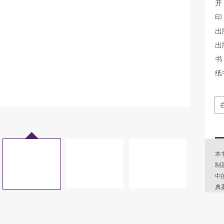
开
印
出
出
书 
纸
本
制
中
典