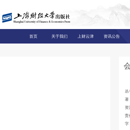
首页
关于我们
上财云津
资讯公告
丛
著
资
责
字