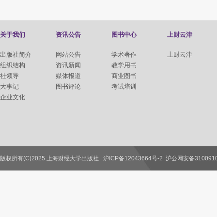
关于我们
资讯公告
图书中心
上财云津
出版社简介
网站公告
学术著作
上财云津
组织结构
资讯新闻
教学用书
社领导
媒体报道
商业图书
大事记
图书评论
考试培训
企业文化
版权所有(C)2025 上海财经大学出版社
沪ICP备12043664号-2
沪公网安备3100910
联系我们
教师服务
读者服务
作者服务
图书馆服务