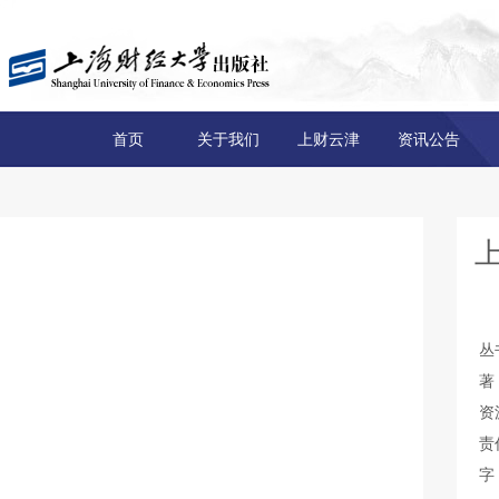
首页
关于我们
上财云津
资讯公告
丛
著
资
责
字