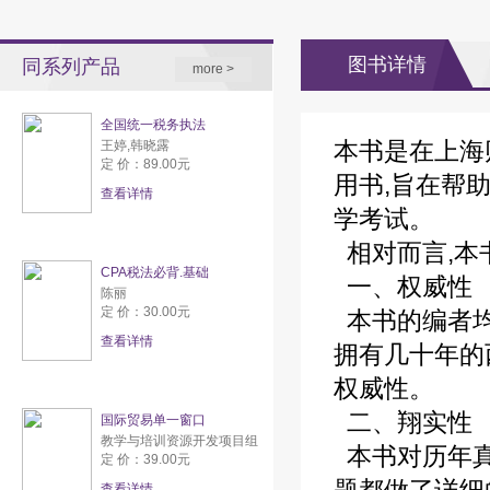
图书详情
同系列产品
more >
全国统一税务执法
本书是在上海
王婷,韩晓露
定 价：89.00元
用书,旨在帮
查看详情
学考试。
相对而言,本
CPA税法必背.基础
一、权威性
陈丽
定 价：30.00元
本书的编者均
查看详情
拥有几十年的
权威性。
二、翔实性
国际贸易单一窗口
教学与培训资源开发项目组
本书对历年真
定 价：39.00元
查看详情