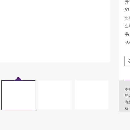
开
印
出
出
书 
纸
本
经
海
权