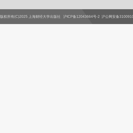
版权所有(C)2025 上海财经大学出版社
沪ICP备12043664号-2
沪公网安备3100910
联系我们
教师服务
读者服务
作者服务
图书馆服务
学校服务