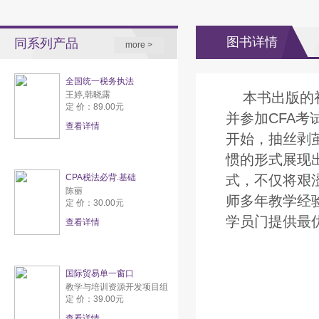
图书详情
同系列产品
more >
全国统一税务执法
王婷,韩晓露
本书出版的
定 价：89.00元
并参加CFA
查看详情
开始，抽丝剥
惯的形式展现
CPA税法必背.基础
式，不仅将艰
陈丽
师多年教学经
定 价：30.00元
学员门提供最
查看详情
国际贸易单一窗口
教学与培训资源开发项目组
定 价：39.00元
查看详情