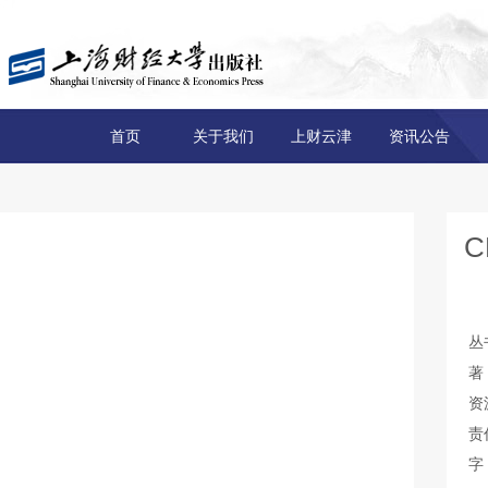
首页
关于我们
上财云津
资讯公告
丛
著
资
责
字