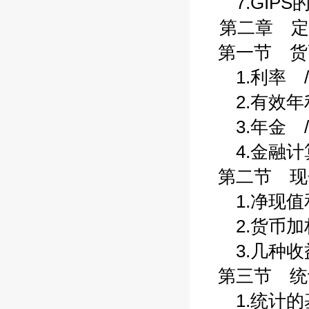
7.GIPS的
第二章 定
第一节 货币
1.利率 /
2.有效年利
3.年金 /
4.金融计算
第二节 现金
1.净现值和
2.货币加权
3.几种收益
第三节 统计
1.统计的基