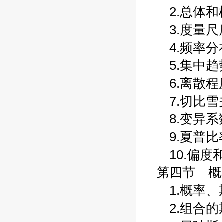
2.总体和样
3.度量尺度
4.频率分布
5.集中趋势
6.离散程度
7.切比雪夫
8.变异系数
9.夏普比率
10.偏度和
第四节 概率
1.概率、期
2.组合的期