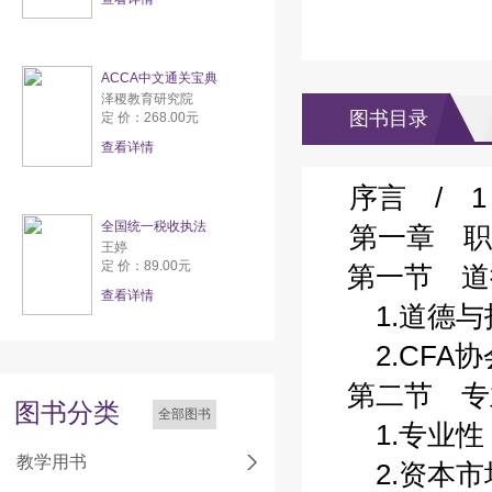
ACCA中文通关宝典
泽稷教育研究院
图书目录
定 价：268.00元
查看详情
序言 / 1
全国统一税收执法
第一章 职
王婷
定 价：89.00元
第一节 道德
查看详情
1.道德与投
2.CFA协
第二节 专业
图书分类
全部图书
1.专业性 
教学用书
2.资本市场