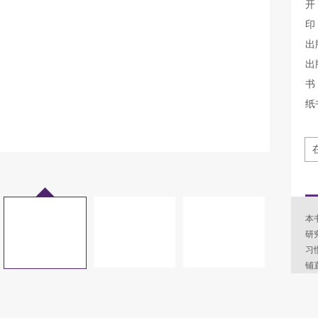
开
印
出
出
书 
纸
本
研
习
铺