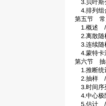
3.贝叶斯公
4.排列组合
第五节 常用
1.概述 /
2.离散随机
3.连续随机
4.蒙特卡洛
第六节 抽样
1.推断统计
2.抽样 /
3.时间序列
4.中心极限
5.估计 /