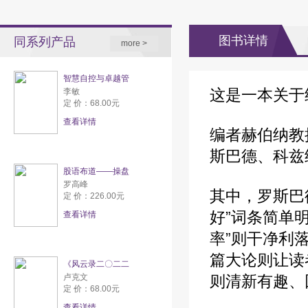
图书详情
同系列产品
more >
智慧自控与卓越管
这是一本关于
李敏
定 价：68.00元
查看详情
编者赫伯纳教
斯巴德、科兹
股语布道——操盘
罗高峰
其中，罗斯巴
定 价：226.00元
好”词条简单
查看详情
率”则干净利
篇大论则让读
《风云录二〇二二
卢克文
则清新有趣、
定 价：68.00元
查看详情