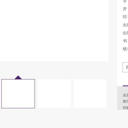
字
开
印
出
出
书
纸
这
斯
间
纳
味
者