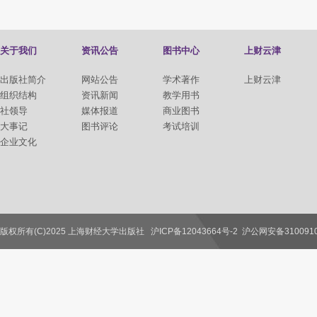
关于我们
资讯公告
图书中心
上财云津
出版社简介
网站公告
学术著作
上财云津
组织结构
资讯新闻
教学用书
社领导
媒体报道
商业图书
大事记
图书评论
考试培训
企业文化
版权所有(C)2025 上海财经大学出版社
沪ICP备12043664号-2
沪公网安备3100910
联系我们
教师服务
读者服务
作者服务
图书馆服务