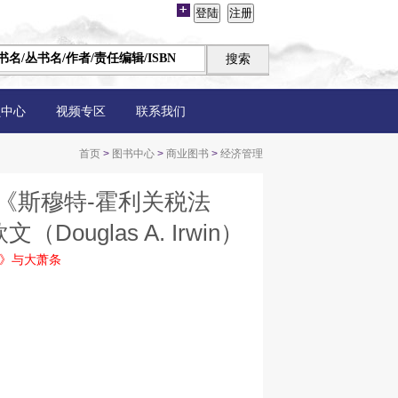
员中心
视频专区
联系我们
首页
>
图书中心
>
商业图书
>
经济管理
《斯穆特-霍利关税法
ouglas A. Irwin）
案》与大萧条
）