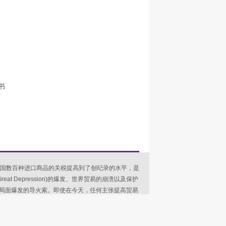
书
riff)将美国数百种进口商品的关税提高到了创纪录的水平，是
t Depression)的爆发、世界贸易的崩溃以及保护
局面爆发的导火索。即使在今天，任何主张提高贸易
Willis Hawley)这两位国会议员的幽灵所困扰;几乎是