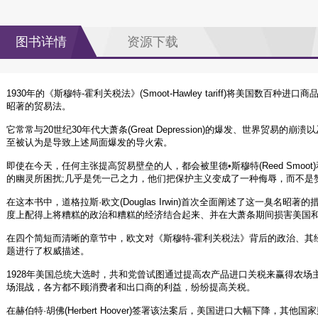
图书详情
资源下载
1930年的《斯穆特-霍利关税法》(Smoot-Hawley tariff)将美国数
昭著的贸易法。
它常常与20世纪30年代大萧条(Great Depression)的爆发、世界贸
至被认为是导致上述局面爆发的导火索。
即使在今天，任何主张提高贸易壁垒的人，都会被里德•斯穆特(Reed Smoot)和威利
的幽灵所困扰;几乎是凭一己之力，他们把保护主义变成了一种侮辱，而不是
在这本书中，道格拉斯·欧文(Douglas Irwin)首次全面阐述了这一臭名
度上配得上将糟糕的政治和糟糕的经济结合起来、并在大萧条期间损害美国
在四个简短而清晰的章节中，欧文对《斯穆特-霍利关税法》背后的政治、其
题进行了权威描述。
1928年美国总统大选时，共和党曾试图通过提高农产品进口关税来赢得农
场混战，各方都不顾消费者和出口商的利益，纷纷提高关税。
在赫伯特·胡佛(Herbert Hoover)签署该法案后，美国进口大幅下降，其