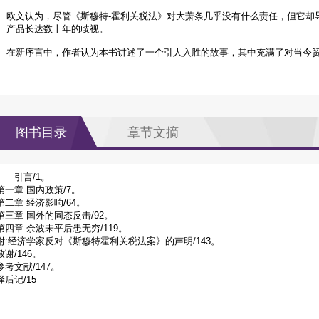
欧文认为，尽管《斯穆特-霍利关税法》对大萧条几乎没有什么责任，但它却
产品长达数十年的歧视。
在新序言中，作者认为本书讲述了一个引人入胜的故事，其中充满了对当今
图书目录
章节文摘
引言/1。
第一章 国内政策/7。
第二章 经济影响/64。
第三章 国外的同态反击/92。
第四章 余波未平后患无穷/119。
附:经济学家反对《斯穆特霍利关税法案》的声明/143。
致谢/146。
参考文献/147。
译后记/15