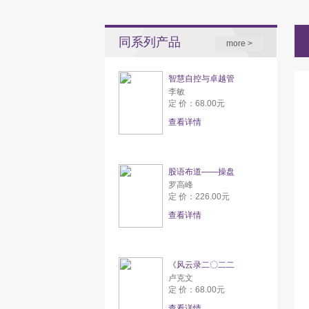
同系列产品
more >
智慧自控与卓越管
李敏
定 价：68.00元
查看详情
股语布道——操盘
罗高峰
定 价：226.00元
查看详情
《风云录二〇二二
卢克文
定 价：68.00元
查看详情