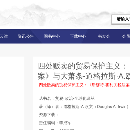
云津
资讯公告
图书中心
下载中心
书友会
会
四处贩卖的贸易保护主义：
案》与大萧条-道格拉斯·A.欧文（D
四处贩卖的贸易保护主义：《斯穆特-霍利关税法
丛书名：贸易·政治·全球化译丛
著（译）者：道格拉斯·A.欧文（Douglas A. Irwin
资源下载：
责任编辑：李成军