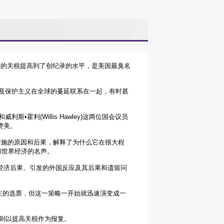
百种进口商品的关税提高到了创纪录的水平，是美国最臭名
易的崩溃以及保护主义在全球的蔓延联系在一起，有时甚
斯•霍利(Willis Hawley)这两位国会议员
赞美。
昭著的措施的原因和后果，解释了为什么它在很大程
和世界经济的名声。
经济后果、引发的外国反应及其后果和遗留问
场主的选票，但这一策略一开始就迅速演变成一
他国家则以提高关税作为报复。