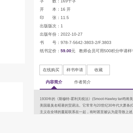
字 数：169千字
开 本：16 开
印 张：11.5
出版版次：1
出版年份：2022-10-27
书 号：978-7-5642-3803-2/F.3803
纸书定价：
59.00
元 教师会员可用500积分申请样
在线购买
样书申请
收藏
内容简介
作者简介
1930年的《斯穆特-霍利关税法》(Smoot-Hawley ta
美国最臭名昭著的贸易法。它常常与20世纪30年代大萧条(Grea
主义在全球的蔓延联系在一起，有时甚至被认为是导致上述
壁垒的人，都会被里德•斯穆特(Reed Smoot)和威利斯•霍利(
凭一己之力，他们把保护主义变成了一种