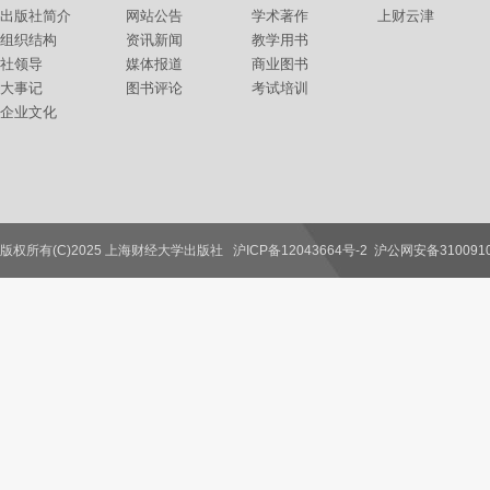
出版社简介
网站公告
学术著作
上财云津
组织结构
资讯新闻
教学用书
社领导
媒体报道
商业图书
大事记
图书评论
考试培训
企业文化
版权所有(C)2025 上海财经大学出版社
沪ICP备12043664号-2
沪公网安备3100910
联系我们
教师服务
读者服务
作者服务
图书馆服务
学校服务