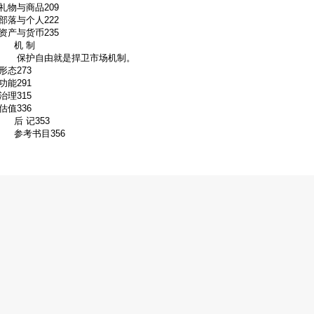
礼物与商品209
部落与个人222
资产与货币235
机 制
保护自由就是捍卫市场机制。
形态273
功能291
治理315
估值336
后 记353
参考书目356