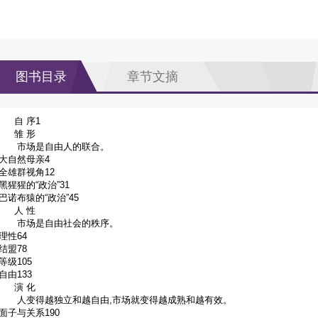
图书目录
章节文摘
自 序1
雏 形
市场是自由人的联合。
大自然母亲4
全雄群视角12
黑猩猩的“政治”31
巴诺布猿的“政治”45
人 性
市场是自由社会的秩序。
理性64
结盟78
等级105
自由133
演 化
人变得越独立和越自由,市场就变得越成熟和越有效。
面子与关系190