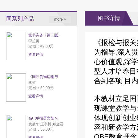
理
业
图书详情
同系列产品
more >
秘书实务（第二版）
《报检与报关
李兰英
定 价：49.00元
为指导,深入
查看详情
心价值观,深
型人才培养目
《国际货物运输与
合到各项 目
李贺
定 价：59.00元
查看详情
本教材立足国
现课堂教学与企
体现创新创业
高职单招语文复习
袁凌华,王宇博,郑金霞
容和新教学方
定 价：56.00元
OBE教育理念
查看详情