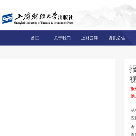
首页
关于我们
上财云津
资讯公告
报
纲
丛
应
著
资