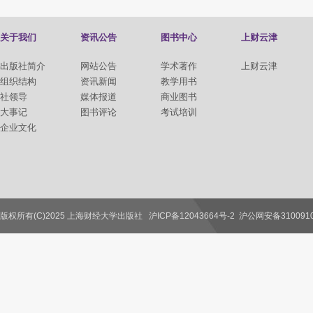
关于我们
资讯公告
图书中心
上财云津
出版社简介
网站公告
学术著作
上财云津
组织结构
资讯新闻
教学用书
社领导
媒体报道
商业图书
大事记
图书评论
考试培训
企业文化
版权所有(C)2025 上海财经大学出版社
沪ICP备12043664号-2
沪公网安备3100910
联系我们
教师服务
读者服务
作者服务
图书馆服务
学校服务