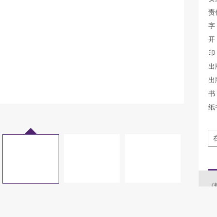
责
字
开
印
出
出
书 
纸
《
会
识