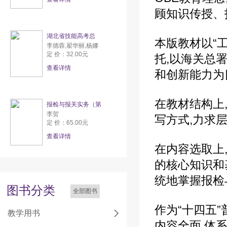
顾知识传授、
湖北省技能高考总
本版教材以“
李德蓉,翟华丽,杨娜
定 价：32.00元
托,以海关总
查看详情
和创新能力为
在教材结构上
报检与报关实务（第
李贺
写方式,力求
定 价：65.00元
查看详情
在内容选取上
的核心知识和
统地掌握报检
图书分类
全部图书
作为“十四五”
教学用书
内容全面,体