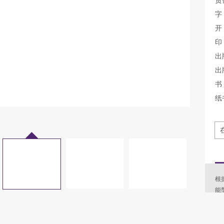
责
字
开
印
出
出
书 
纸
根
能
理
事
介