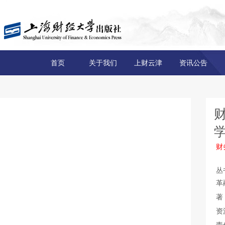
首页
关于我们
上财云津
资讯公告
财
丛
革
著
资