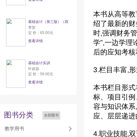
本书从高等教
基础会计（第三版）（双
绍了最新的财
李贺
时,强调财务
定 价：65.00元
学”,一边学
查看详情
后的应知考核
基础会计实训
3.栏目丰富,
叶叔昌
定 价：58.00元
查看详情
本书栏目形式
标、项目引例
容与知识体系
图书分类
应、层层递进
全部图书
教学用书
4.职业技能,