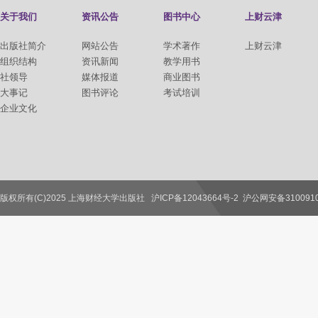
关于我们
资讯公告
图书中心
上财云津
出版社简介
网站公告
学术著作
上财云津
组织结构
资讯新闻
教学用书
社领导
媒体报道
商业图书
大事记
图书评论
考试培训
企业文化
版权所有(C)2025 上海财经大学出版社
沪ICP备12043664号-2
沪公网安备3100910
联系我们
教师服务
读者服务
作者服务
图书馆服务
学校服务