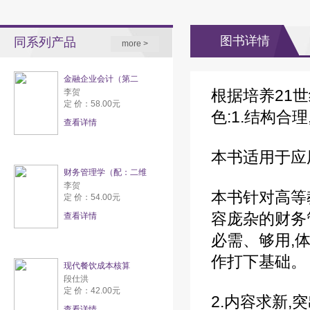
图书详情
同系列产品
more >
金融企业会计（第二
根据培养21
李贺
定 价：58.00元
色:1.结构合
查看详情
本书适用于应
财务管理学（配：二维
李贺
本书针对高等
定 价：54.00元
容庞杂的财务
查看详情
必需、够用,
作打下基础。
现代餐饮成本核算
段仕洪
定 价：42.00元
2.内容求新,
查看详情