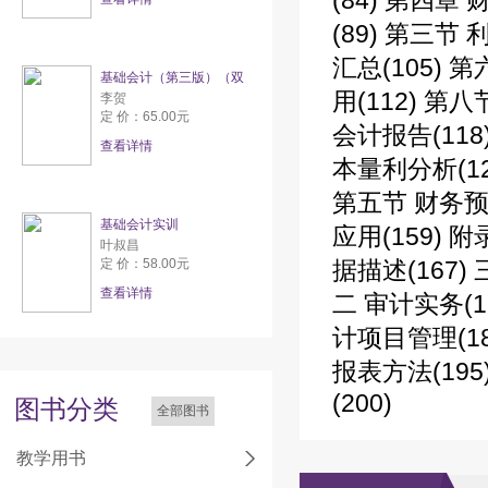
(84) 第四章
(89) 第三节
汇总(105)
基础会计（第三版）（双
用(112) 第
李贺
定 价：65.00元
会计报告(118
查看详情
本量利分析(12
第五节 财务预算
基础会计实训
应用(159) 
叶叔昌
定 价：58.00元
据描述(167)
查看详情
二 审计实务(1
计项目管理(1
报表方法(19
(200)
图书分类
全部图书
教学用书