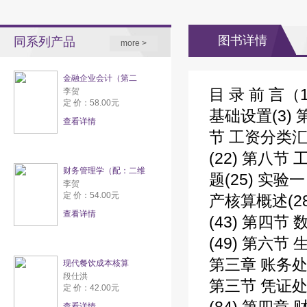
图书详情
同系列产品
more >
金融企业会计（第二
目 录 前 言（
李贺
定 价：58.00元
基础设置(3) 
查看详情
节 工资分类汇
(22) 第八节
财务管理学（配：二维
题(25) 实验
李贺
定 价：54.00元
产核算概述(2
查看详情
(43) 第四
(49) 第六节
第三章 账务处理
现代餐饮成本核算
段仕洪
第三节 凭证处理
定 价：42.00元
查看详情