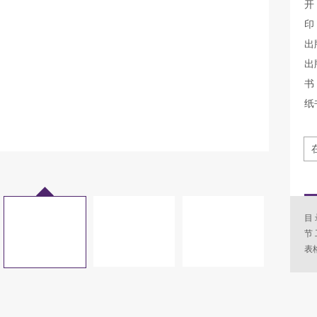
开
印
出
出
书 
纸
目 
节
表格