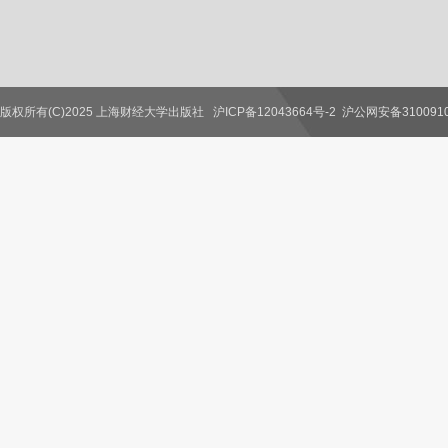
版权所有(C)2025 上海财经大学出版社
沪ICP备12043664号-2
沪公网安备3100910
联系我们
教师服务
读者服务
作者服务
图书馆服务
学校服务