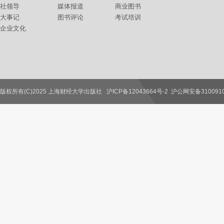
社领导
媒体报道
商业图书
大事记
图书评论
考试培训
企业文化
版权所有(C)2025 上海财经大学出版社
沪ICP备12043664号-2
沪公网安备3100910
联系我们
教师服务
读者服务
作者服务
图书馆服务
学校服务