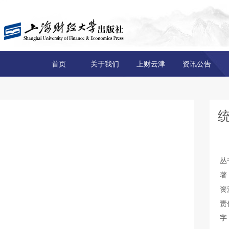
首页
关于我们
上财云津
资讯公告
丛
著
资
责
字