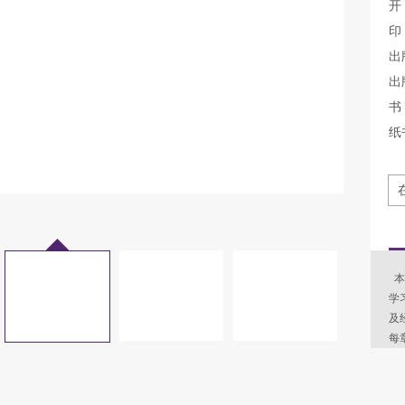
开
印
出
出
书 
纸
本
学
及
每