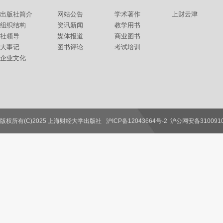
出版社简介
网站公告
学术著作
上财云津
组织结构
资讯新闻
教学用书
社领导
媒体报道
商业图书
大事记
图书评论
考试培训
企业文化
版权所有(C)2025 上海财经大学出版社
沪ICP备12043664号-2
沪公网安备3100910
联系我们
教师服务
读者服务
作者服务
图书馆服务
学校服务