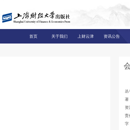
首页
关于我们
上财云津
资讯公告
丛
著
资
责
字