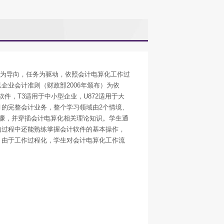
为导向，任务为驱动，依照会计电算化工作过
以企业会计准则（财政部
2006
年颁布）为依
软件，
T3
适用于中小型企业，
U872
适用于大
月的完整会计业务，整个学习领域由
2
个情境、
骤，并穿插会计电算化相关理论知识。学生通
的过程中还能熟练掌握会计软件的基本操作，
。由于工作过程化，学生对会计电算化工作流