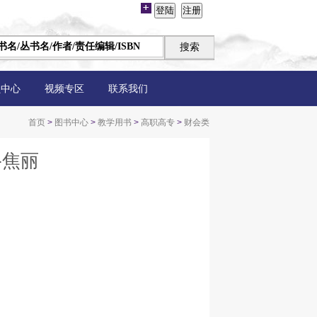
员中心
视频专区
联系我们
首页
>
图书中心
>
教学用书
>
高职高专
>
财会类
-焦丽