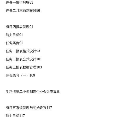
任务一银行对账
83
任务二月末自动转账
86
项目四报表管理
91
能力目标
91
任务案例
91
任务一报表格式设计
93
任务二报表公式设计
101
任务三报表数据管理
103
综合练习（一）
109
学习情境二中型制造企业会计电算化
项目五系统管理与初始设置
117
能力目标
117