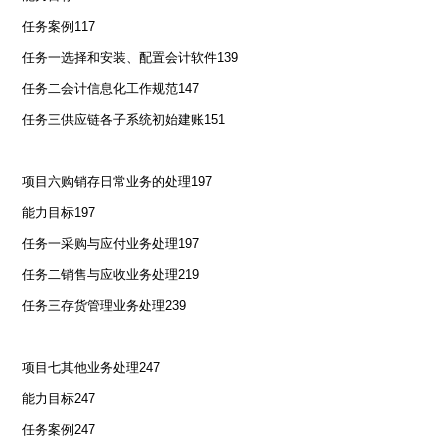
任务案例
117
任务一选择和安装、配置会计软件
139
任务二会计信息化工作规范
147
任务三供应链各子系统初始建账
151
项目六购销存日常业务的处理
197
能力目标
197
任务一采购与应付业务处理
197
任务二销售与应收业务处理
219
任务三存货管理业务处理
239
项目七其他业务处理
247
能力目标
247
任务案例
247