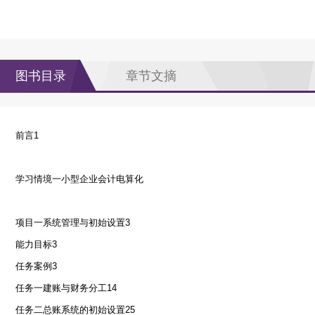
图书目录
章节文摘
前言
1
学习情境一小型企业会计电算化
项目一系统管理与初始设置
3
能力目标
3
任务案例
3
任务一建账与财务分工
14
任务二总账系统的初始设置
25