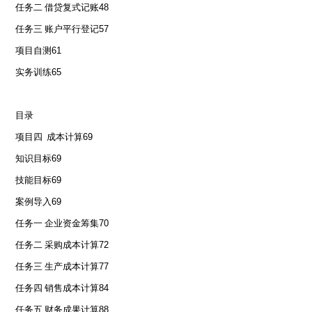
任务二 借贷复式记账
48
任务三 账户平行登记
57
项目自测
61
实务训练
65
目录
项目四 成本计算
69
知识目标
69
技能目标
69
案例导入
69
任务一 企业资金筹集
70
任务二 采购成本计算
72
任务三 生产成本计算
77
任务四 销售成本计算
84
任务五 财务成果计算
88