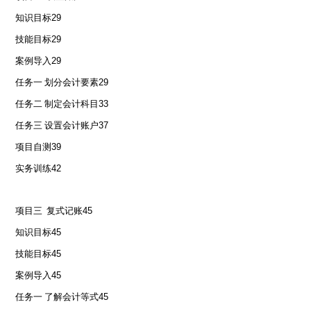
知识目标
29
技能目标
29
案例导入
29
任务一 划分会计要素
29
任务二 制定会计科目
33
任务三 设置会计账户
37
项目自测
39
实务训练
42
项目三 复式记账
45
知识目标
45
技能目标
45
案例导入
45
任务一 了解会计等式
45