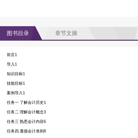
图书目录
章节文摘
前言
1
导入
1
知识目标
1
技能目标
1
案例导入
1
任务一 了解会计历史
1
任务二 理解会计概念
3
任务三 熟悉会计内容
6
任务四 遵循会计准则
8