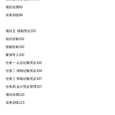
项目自测
93
实务训练
98
项目五 填制凭证
102
知识目标
102
技能目标
102
案例导入
102
任务一 认识记账凭证
102
任务二 填制记账凭证
104
任务三 审核记账凭证
107
任务四 会计凭证管理
107
项目自测
110
实务训练
113