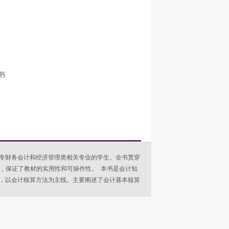
书
专财务会计和经济管理类相关专业的学生。全书贯穿
导思想，保证了教材的实用性和可操作性。 本书是会计知
，以会计核算方法为主线。主要阐述了会计基本核算