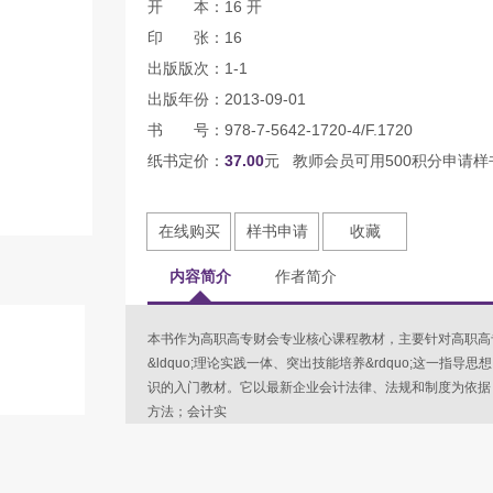
开 本：16 开
印 张：16
出版版次：1-1
出版年份：2013-09-01
书 号：978-7-5642-1720-4/F.1720
纸书定价：
37.00
元 教师会员可用500积分申请样
在线购买
样书申请
收藏
内容简介
作者简介
本书作为高职高专财会专业核心课程教材，主要针对高职高
&ldquo;理论实践一体、突出技能培养&rdquo;这一指
识的入门教材。它以最新企业会计法律、法规和制度为依据
方法；会计实