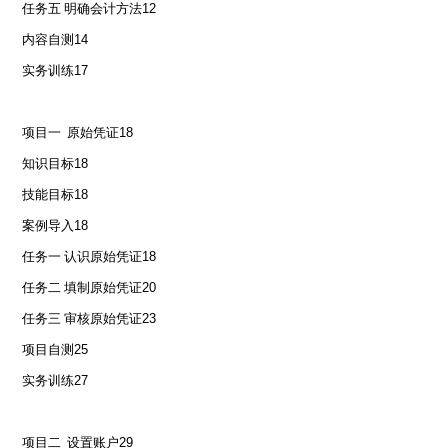
任务五 明确会计方法
12
内容自测
14
实务训练
17
项目一 原始凭证
18
知识目标
18
技能目标
18
案例导入
18
任务一 认识原始凭证
18
任务二 填制原始凭证
20
任务三 审核原始凭证
23
项目自测
25
实务训练
27
项目二 设置账户
29