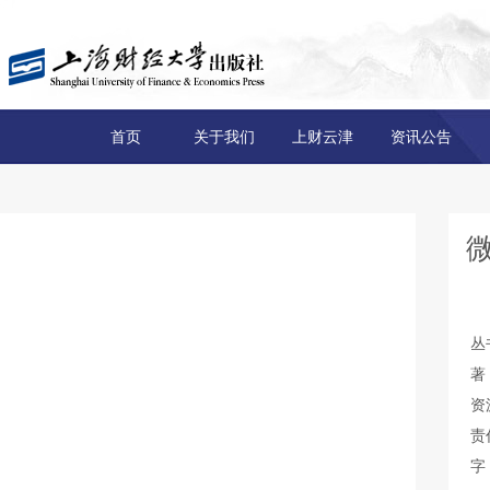
首页
关于我们
上财云津
资讯公告
丛
著
资
责
字