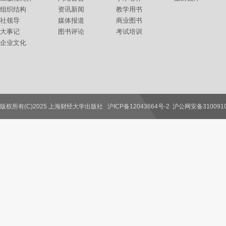
组织结构
资讯新闻
教学用书
社领导
媒体报道
商业图书
大事记
图书评论
考试培训
企业文化
版权所有(C)2025 上海财经大学出版社
沪ICP备12043664号-2
沪公网安备3100910
联系我们
教师服务
读者服务
作者服务
图书馆服务
学校服务