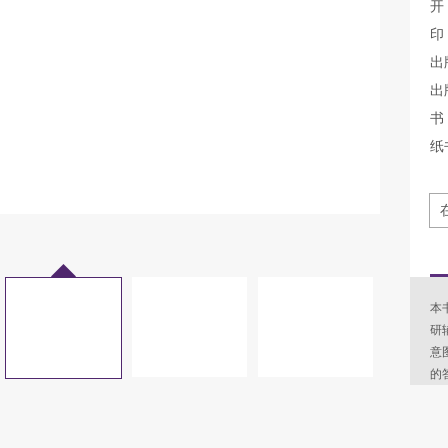
开
印
出
出
书 
纸
本
研
意
的