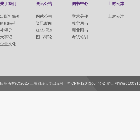
关于我们
资讯公告
图书中心
上财云津
出版社简介
网站公告
学术著作
上财云津
组织结构
资讯新闻
教学用书
社领导
媒体报道
商业图书
大事记
图书评论
考试培训
企业文化
版权所有(C)2025 上海财经大学出版社
沪ICP备12043664号-2
沪公网安备3100910
联系我们
教师服务
读者服务
作者服务
图书馆服务
学校服务